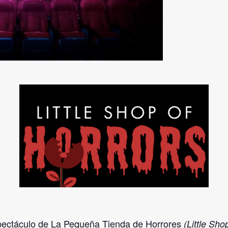
espectáculo de La Pequeña Tienda de Horrores
(Little Sho