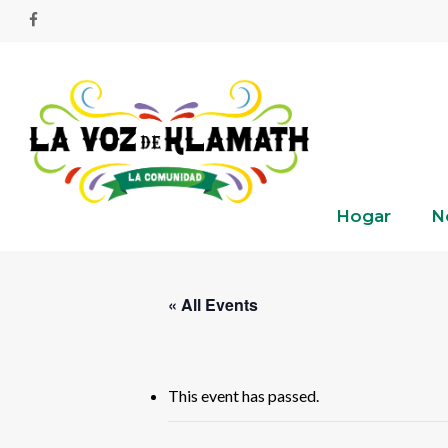
Skip
facebook
to
main
content
Hogar
N
« All Events
This event has passed.