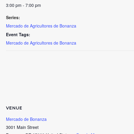
3:00 pm - 7:00 pm
Series:
Mercado de Agricultores de Bonanza
Event Tags:
Mercado de Agricultores de Bonanza
VENUE
Mercado de Bonanza
3001 Main Street