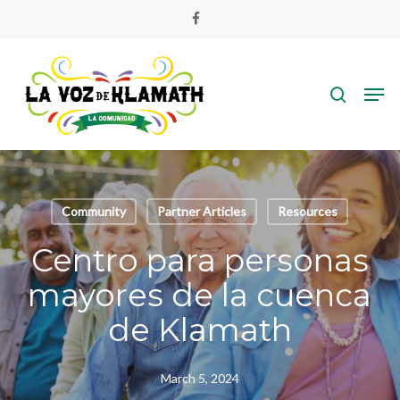
Skip
facebook
to
main
search
content
Men
Community
Partner Articles
Resources
Centro para personas
mayores de la cuenca
de Klamath
March 5, 2024