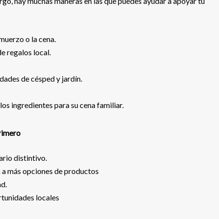
mbargo, hay muchas maneras en las que puedes ayudar a apoyar tu
lmuerzo o la cena.
 regalos local.
idades de césped y jardín.
os ingredientes para su cena familiar.
rimero
rio distintivo.
n a más opciones de productos
ad.
rtunidades locales