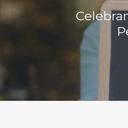
Celebra
P
Hit enter to search or ESC to close