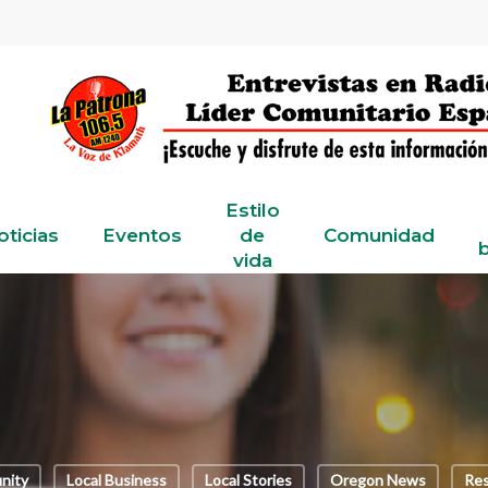
Estilo
oticias
Eventos
de
Comunidad
b
vida
nity
Local Business
Local Stories
Oregon News
Re