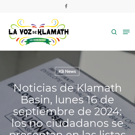
Skip
facebook
to
main
search
content
Men
KB News
Noticias de Klamath
Basin, lunes 16 de
septiembre de 2024:
los no ciudadanos se
presentan en las listas