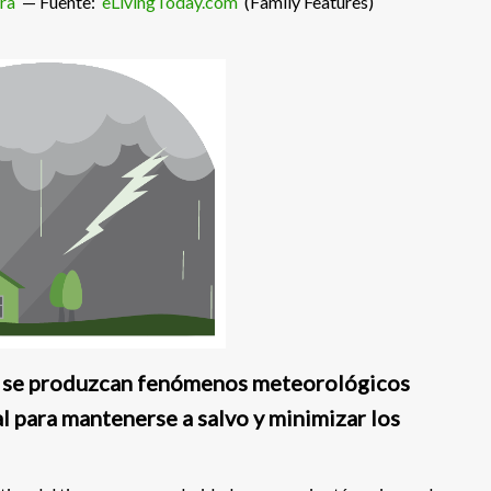
ra
— Fuente:
eLivingToday.com
(Family Features)
e se produzcan fenómenos meteorológicos
 para mantenerse a salvo y minimizar los