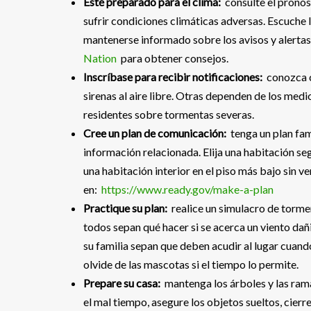
Esté preparado para el clima:
consulte el pronós
sufrir condiciones climáticas adversas. Escuche l
mantenerse informado sobre los avisos y alertas
Nation
para obtener consejos.
Inscríbase para recibir notificaciones:
conozca c
sirenas al aire libre. Otras dependen de los medi
residentes sobre tormentas severas.
Cree un plan de comunicación:
tenga un plan fam
información relacionada. Elija una habitación se
una habitación interior en el piso más bajo sin 
en:
https://www.ready.gov/make-a-plan
Practique su plan:
realice un simulacro de tormen
todos sepan qué hacer si se acerca un viento da
su familia sepan que deben acudir al lugar cuand
olvide de las mascotas si el tiempo lo permite.
Prepare su casa:
mantenga los árboles y las rama
el mal tiempo, asegure los objetos sueltos, cierr