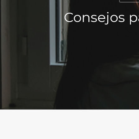
Consejos p
Hit enter to search or ESC to close