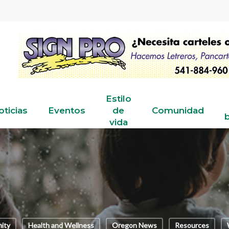
Estilo
oticias
Eventos
de
Comunidad
b
vida
ity
Health and Wellness
Oregon News
Resources