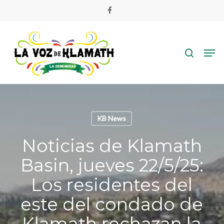
Skip
facebook
to
main
search
content
Men
KB News
Noticias de Klamath
Basin, jueves 22/5/25:
Los residentes del
este del condado de
Klamath rechazan la