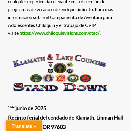
cualquier experiencia relevante en la dirección de
programas de verano o de enriquecimiento. Para más
información sobre el Campamento de Aventura para
Adolescentes Chiloquin y el trabajo de CVIP,
visite
https://www.chiloquinvisions.com/ctac/
.
junio de 2025
13 de
Recinto ferial del condado de Klamath, Linman Hall
, Klamath Falls, OR 97603
Translate »