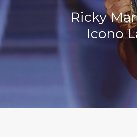
Ricky Mar
Icono L
Hit enter to search or ESC to close