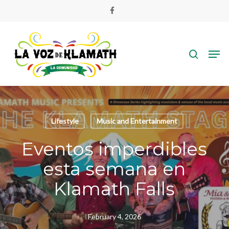
Skip
facebook
to
main
search
content
Men
Lifestyle
Music and Entertainment
Eventos imperdibles
esta semana en
Klamath Falls
February 4, 2026