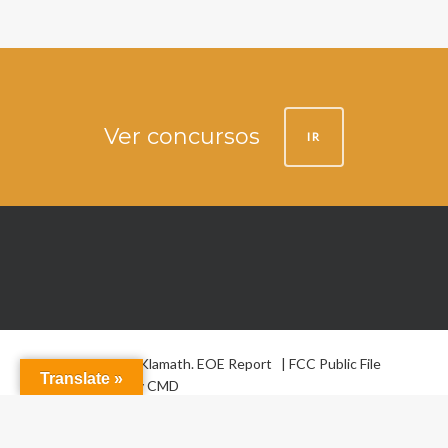
Ver concursos
IR
© 2026 La Voz de Klamath.
EOE Report
|
FCC Public File
Translate »
Website design by
CMD
facebook