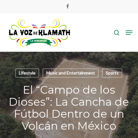
Skip
facebook
to
main
search
content
Men
Lifestyle
Music and Entertainment
Sports
El “Campo de los
Dioses”: La Cancha de
Fútbol Dentro de un
Volcán en México