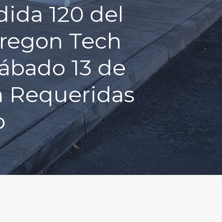
dida 120 del
Oregon Tech
Sábado 13 de
n Requeridas
o