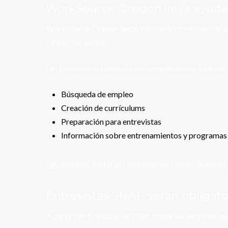
WorkSource Oregon lleva ayuda
WorkSource Oregon lanzó tres centros móviles de se
rurales del estado.
Las camionetas cuentan con computadoras, internet 
Búsqueda de empleo
Creación de currículums
Preparación para entrevistas
Información sobre entrenamientos y programas
Las unidades visitarán comunidades como Chiloquin,
Entrevistas SNAP serán obligator
A partir del 1 de junio de 2026, todas las personas 