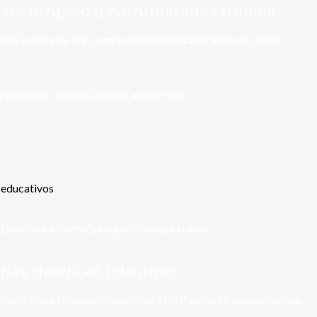
 de empleo a comunidades rurales
rvicio para ayudar a personas que buscan trabajo en áreas
y personal capacitado para ayudar con:
 educativos
 Lakeview y Warm Springs dos veces al mes.
ias desde el 1 de junio
que soliciten o renueven beneficios SNAP deberán completar una