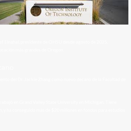
reef Elnahal, presidente de OHSU desde agosto de 2025.
educación más grandes de Oregon.
cano
ento del Dr. Jackie Zhang como nuevo decano de la Facultad de
abajó en Grand Valley State University en Michigan. Tiene
ón, y ha conseguido más de $20 millones en fondos para estudios