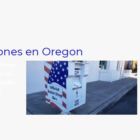
iones en Oregon
20, una
 y las
 a pagar
e.