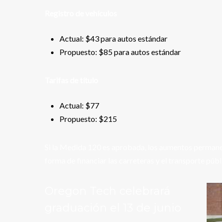
Registro de vehículos
Actual: $43 para autos estándar
Propuesto: $85 para autos estándar
Tarifas de título
Actual: $77
Propuesto: $215
Si la Medida 120 es aprobada, los aumentos permanece
forma de financiar las carreteras y el transporte públ
Oregon Tech celebrará
graduación el 13 de junio