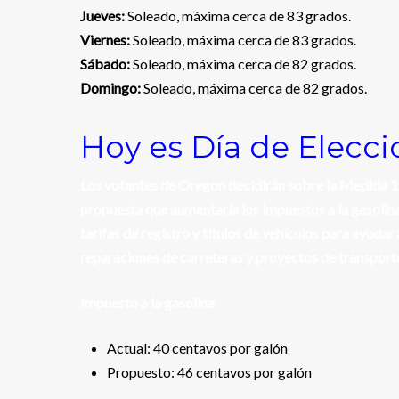
Jueves:
Soleado, máxima cerca de 83 grados.
Viernes:
Soleado, máxima cerca de 83 grados.
Sábado:
Soleado, máxima cerca de 82 grados.
Domingo:
Soleado, máxima cerca de 82 grados.
Hoy es Día de Elecc
Los votantes de Oregon decidirán sobre la Medida 1
propuesta que aumentaría los impuestos a la gasolina
tarifas de registro y títulos de vehículos para ayudar
reparaciones de carreteras y proyectos de transport
Impuesto a la gasolina
Actual: 40 centavos por galón
Propuesto: 46 centavos por galón