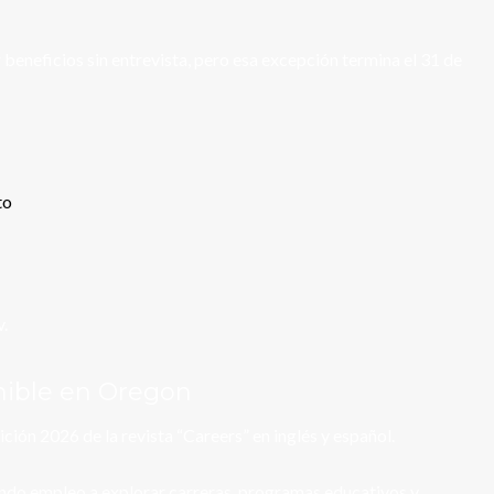
beneficios sin entrevista, pero esa excepción termina el 31 de
to
.
onible en Oregon
ón 2026 de la revista “Careers” en inglés y español.
ando empleo a explorar carreras, programas educativos y