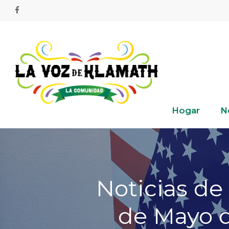
Skip
facebook
to
main
content
Hogar
N
Noticias de
de Mayo d