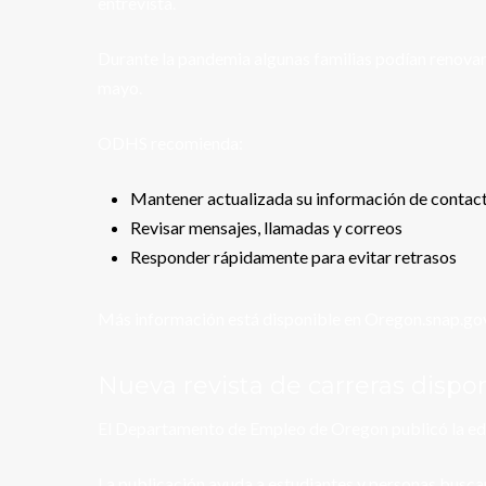
entrevista.
Durante la pandemia algunas familias podían renovar 
mayo.
ODHS recomienda:
Mantener actualizada su información de contac
Revisar mensajes, llamadas y correos
Responder rápidamente para evitar retrasos
Más información está disponible en Oregon.snap.gov
Nueva revista de carreras disp
El Departamento de Empleo de Oregon publicó la edici
La publicación ayuda a estudiantes y personas busc