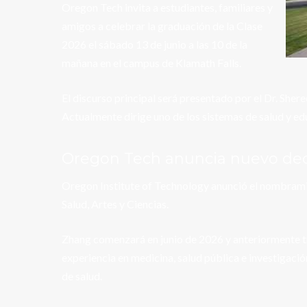
Oregon Tech invita a estudiantes, familiares y
amigos a celebrar la graduación de la Clase
2026 el sábado 13 de junio a las 10 de la
mañana en el campus de Klamath Falls.
El discurso principal será presentado por el Dr. She
Actualmente dirige uno de los sistemas de salud y 
Oregon Tech anuncia nuevo de
Oregon Institute of Technology anunció el nombrami
Salud, Artes y Ciencias.
Zhang comenzará en junio de 2026 y anteriormente tr
experiencia en medicina, salud pública e investigaci
de salud.