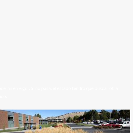
rán en vigor. Si no pasa, el estado tendrá que buscar otra
ico.