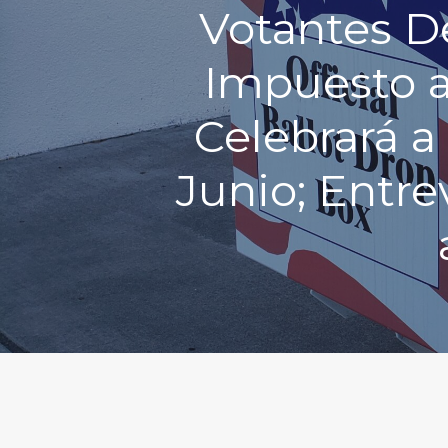
Votantes De
Impuesto a
Celebrará a
Junio; Entr
Hit enter to search or ESC to close