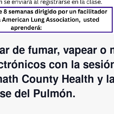
ar de fumar, vapear o 
ectrónicos con la sesió
th County Health y l
se del Pulmón.