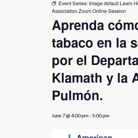
Event Series:
Image default Learn 
Association Zoom Online Session
Aprenda cómo 
tabaco en la 
por el Depart
Klamath y la 
Pulmón.
June 7 @ 4:00 pm
-
5:00 pm
Hit enter to search or ESC to close