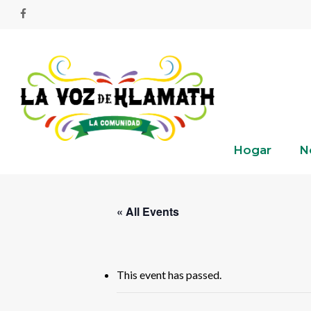
Skip
facebook
to
main
content
Hogar
N
« All Events
This event has passed.