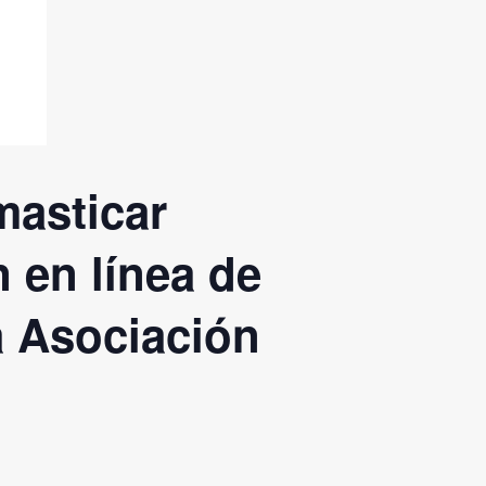
masticar
n en línea de
a Asociación