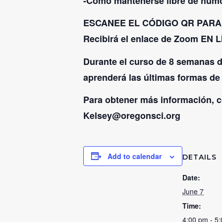
-Cómo mantenerse libre de hum
ESCANEE EL CÓDIGO QR PARA
Recibirá el enlace de Zoom EN LÍ
Durante el curso de 8 semanas di
aprenderá las últimas formas de 
Para obtener más información,
Kelsey@oregonsci.org
Add to calendar
DETAILS
Date:
June 7
Time:
4:00 pm - 5