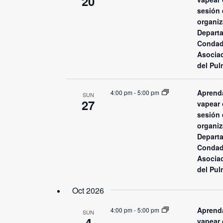
20
sesión 
organiz
Departa
Condad
Asocia
del Pul
Aprenda
4:00 pm
-
5:00 pm
SUN
27
vapear 
sesión 
organiz
Departa
Condad
Asocia
del Pul
Oct 2026
Aprenda
4:00 pm
-
5:00 pm
SUN
4
vapear 