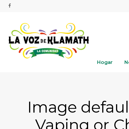
Skip
facebook
to
main
content
Hogar
N
Image defaul
Vaping or 