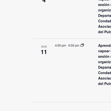
sesión 
organiz
Departa
Condad
Asocia
del Pul
Aprenda
4:00 pm
-
5:00 pm
SUN
11
vapear 
sesión 
organiz
Departa
Condad
Asocia
del Pul