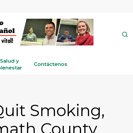
s
Salud y
Contáctenos
ienestar
Quit Smoking,
math County