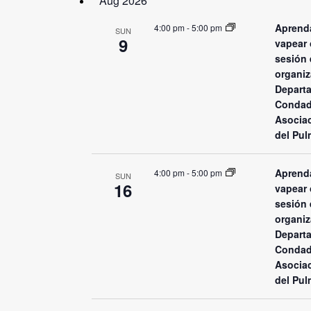
Aug 2026
Navigation
Keyword.
Aprenda
4:00 pm
-
5:00 pm
SUN
9
vapear 
sesión 
organiz
Departa
Condad
Asocia
del Pul
Aprenda
4:00 pm
-
5:00 pm
SUN
16
vapear 
sesión 
organiz
Departa
Condad
Asocia
del Pul