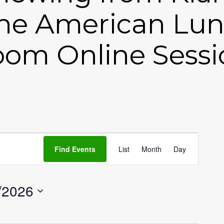
he American Lun
oom Online Sessi
Event
Find Events
List
Month
Day
Views
Navigation
/2026