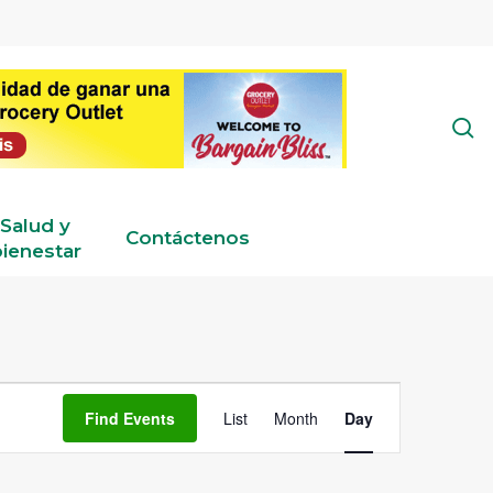
s
Salud y
Contáctenos
ienestar
Event
Find Events
List
Month
Day
Views
Navigation