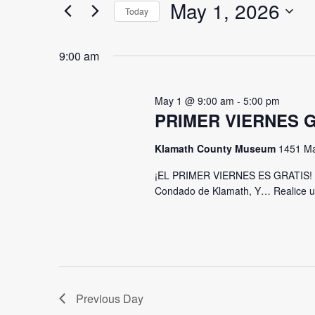
and
May 1, 2026
for
Today
May
Events
Views
Select
by
date.
9:00 am
Navigation
Keyword.
1,
May 1 @ 9:00 am
-
5:00 pm
2026
PRIMER VIERNES GR
Klamath County Museum
1451 Ma
¡EL PRIMER VIERNES ES GRATIS! El 
Condado de Klamath, Y… Realice un 
Previous Day