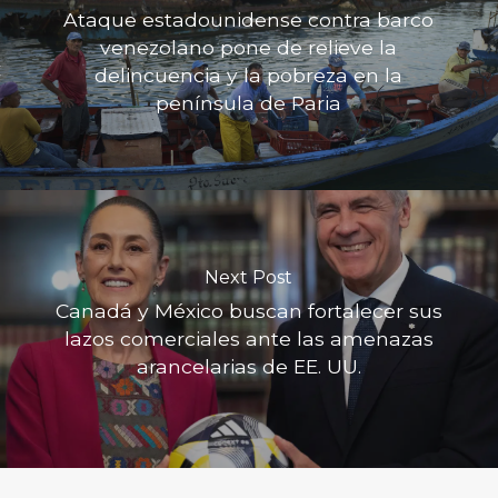
Ataque estadounidense contra barco
venezolano pone de relieve la
delincuencia y la pobreza en la
península de Paria
Next Post
Canadá y México buscan fortalecer sus
lazos comerciales ante las amenazas
arancelarias de EE. UU.