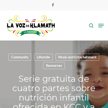
Skip
facebook
to
main
search
content
Men
Community
Lifestyle
Music and Entertainment
Resources
Serie gratuita de
cuatro partes sobre
nutrición infantil
ofrecida en KCC y a