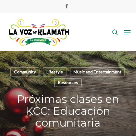
Skip
facebook
to
main
search
content
Men
Community
Lifestyle
Music and Entertainment
Resources
Próximas clases en
KCC: Educación
comunitaria