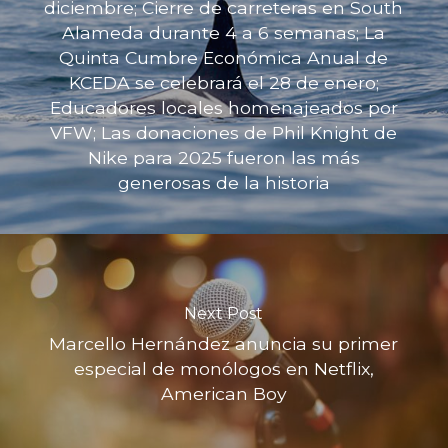
diciembre; Cierre de carreteras en South
Alameda durante 4 a 6 semanas; La
Quinta Cumbre Económica Anual de
KCEDA se celebrará el 28 de enero;
Educadores locales homenajeados por
VFW; Las donaciones de Phil Knight de
Nike para 2025 fueron las más
generosas de la historia
Next Post
Marcello Hernández anuncia su primer
especial de monólogos en Netflix,
American Boy