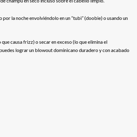
de champú en seco incluso sobre el cabello limpio.
o por la noche envolviéndolo en un “tubi” (doobie) o usando un
que causa frizz) o secar en exceso (lo que elimina el
, puedes lograr un blowout dominicano duradero y con acabado