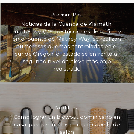
Previous Post
Noticias de la Cuenca de Klamath,
martes 25/3/26: Restricciones de tráfico y
en el puente de Matney Way; se realizan
numerosas quemas controladas en el
sur de Oregón; el estado se enfrenta al
segundo nivel de nieve más bajo
registrado
Next Post
Cómo lograr un blowout dominicano en
casa: pasos sencillos para un cabello de
salón