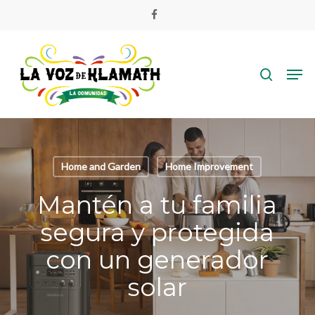
Skip
facebook
to
Close
main
search
Menu
content
Men
Home and Garden
Home Improvement
Mantén a tu familia
segura y protegida
con un generador
solar