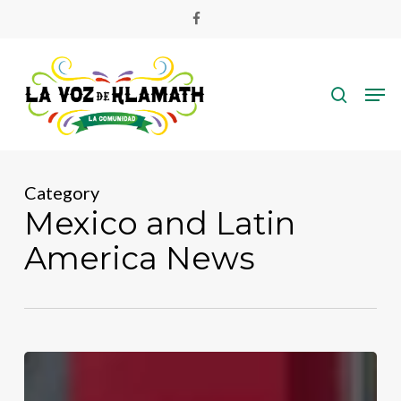
Skip
facebook
to
main
search
content
Men
Category
Mexico and Latin
America News
Asesinan
a