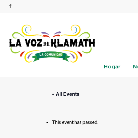
Skip
facebook
to
main
content
Hogar
N
« All Events
This event has passed.