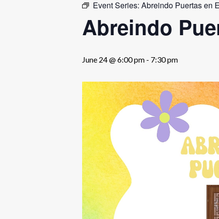
Event Series:
Abreindo Puertas en E
Abreindo Puer
June 24 @ 6:00 pm
-
7:30 pm
Hit enter to search or ESC to close