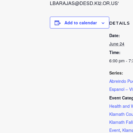
Add to calendar
DETAILS
Date:
June 24
Time:
6:00 pm - 7
Series:
Abreindo Pu
Espanol – Vi
Event Categ
Health and 
Klamath Cou
Klamath Fal
Event
,
Klama