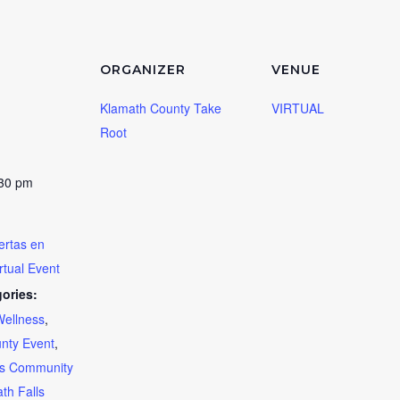
ORGANIZER
VENUE
Klamath County Take
VIRTUAL
Root
:30 pm
ertas en
rtual Event
ories:
Wellness
,
nty Event
,
ls Community
th Falls