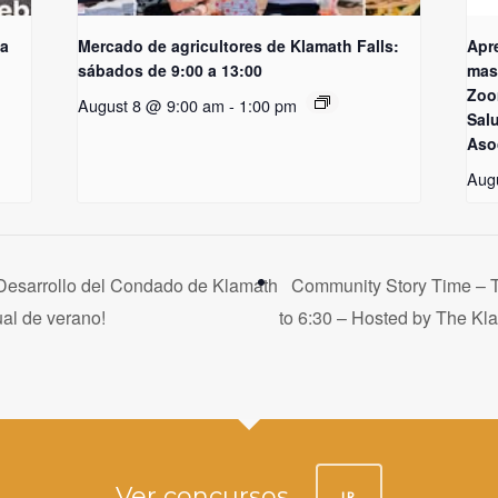
ia
Mercado de agricultores de Klamath Falls:
Apr
sábados de 9:00 a 13:00
mast
Zoo
August 8 @ 9:00 am
-
1:00 pm
Sal
Aso
Aug
 Desarrollo del Condado de Klamath
Community Story Time – T
al de verano!
to 6:30 – Hosted by The Kl
Ver concursos
IR