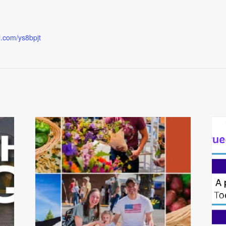
rl.com/ys8bpjt