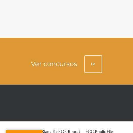
Ver concursos
IR
© 2026 La Voz de Klamath.
EOE Report
|
FCC Public File