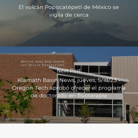
El volcán Popocatépetl de México se
vigila de cerca
Next Post
Klamath Basin News, jueves, 5/18/23 -
Oregon Tech aprobó ofrecer el programa
de doctorado en fisioterapia