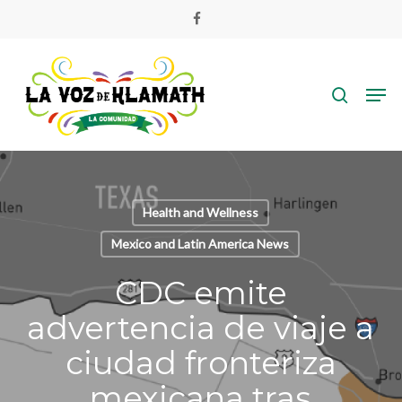
Skip
facebook
to
main
search
content
Men
Health and Wellness
Mexico and Latin America News
CDC emite
advertencia de viaje a
ciudad fronteriza
mexicana tras