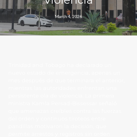
March 4, 2026
Trinidad and Tobago
ha declarado un
nuevo estado de emergencia, apenas un
mes después de que terminara el anterior,
mientras las autoridades enfrentan una
persistente ola de violencia. La primera
ministra
Kamla Persad-Bissessar
señaló
que amenazas creíbles contra las fuerzas
del orden y continuos tiroteos entre
pandillas motivaron la decisión, que
permite arrestos y registros sin orden