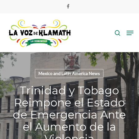
Skip
facebook
to
main
search
content
Men
Mexico and Latin America News
Trinidad y Tobago
Reimpone el Estado
de Emergencia Ante
el Aumento de la
Violencia