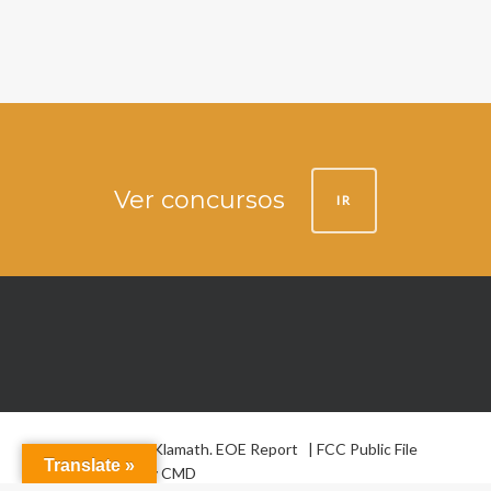
Ver concursos
IR
© 2026 La Voz de Klamath.
EOE Report
|
FCC Public File
Translate »
Website design by
CMD