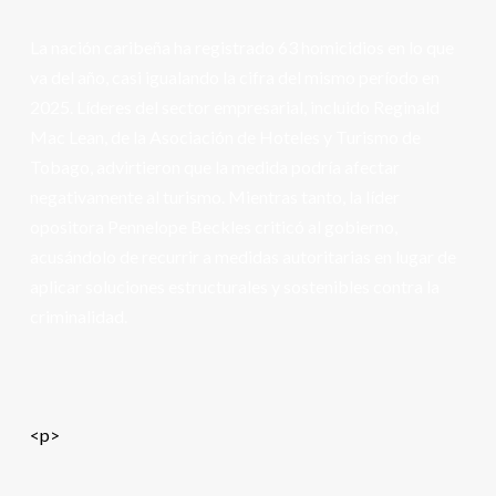
La nación caribeña ha registrado 63 homicidios en lo que
va del año, casi igualando la cifra del mismo período en
2025. Líderes del sector empresarial, incluido Reginald
Mac Lean, de la Asociación de Hoteles y Turismo de
Tobago, advirtieron que la medida podría afectar
negativamente al turismo. Mientras tanto, la líder
opositora
Pennelope Beckles
criticó al gobierno,
acusándolo de recurrir a medidas autoritarias en lugar de
aplicar soluciones estructurales y sostenibles contra la
criminalidad.
<p>