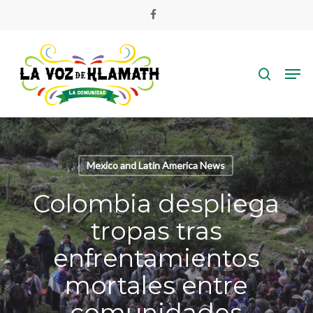
Skip
facebook
to
main
search
content
Men
Mexico and Latin America News
Colombia despliega
tropas tras
enfrentamientos
mortales entre
comunidades