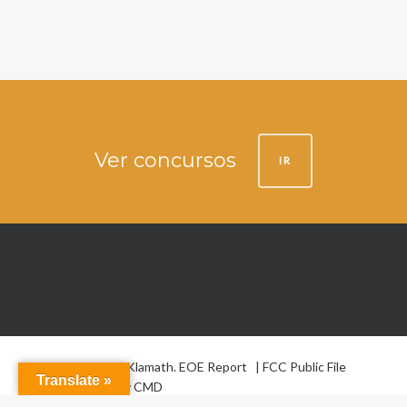
Ver concursos
IR
© 2026 La Voz de Klamath.
EOE Report
|
FCC Public File
Translate »
Website design by
CMD